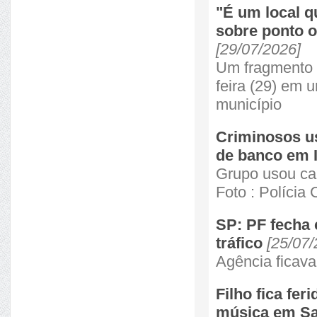
"É um local q
sobre ponto 
[29/07/2026]
Um fragmento 
feira (29) em u
município
Criminosos us
de banco em I
Grupo usou cai
Foto : Polícia 
SP: PF fecha 
tráfico
[25/07/
Agência ficav
Filho fica fe
música em Sa