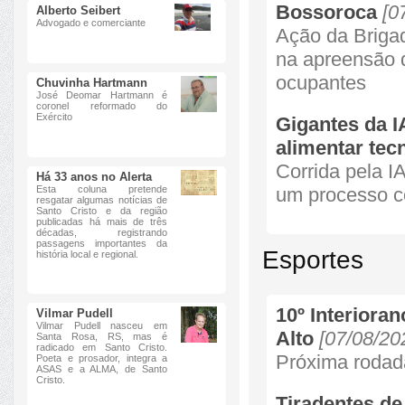
Bossoroca
[0
Alberto Seibert
Advogado e comerciante
Ação da Brigad
na apreensão d
ocupantes
Chuvinha Hartmann
José Deomar Hartmann é
coronel reformado do
Exército
Gigantes da I
alimentar tec
Corrida pela I
Há 33 anos no Alerta
Esta coluna pretende
um processo co
resgatar algumas notícias de
Santo Cristo e da região
publicadas há mais de três
décadas, registrando
passagens importantes da
Esportes
história local e regional.
10º Interiora
Vilmar Pudell
Vilmar Pudell nasceu em
Alto
[07/08/20
Santa Rosa, RS, mas é
radicado em Santo Cristo.
Próxima rodada
Poeta e prosador, integra a
ASAS e a ALMA, de Santo
Cristo.
Tiradentes de