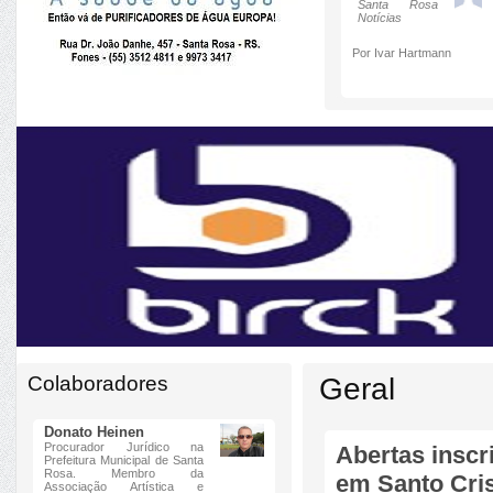
Santa Rosa
Notícias
Por Ivar Hartmann
Colaboradores
Geral
Donato Heinen
Procurador Jurídico na
Abertas inscr
Prefeitura Municipal de Santa
Rosa. Membro da
em Santo Cri
Associação Artística e