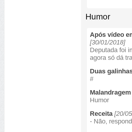
Humor
Após vídeo em
[30/01/2018]
Deputada foi i
agora só dá tr
Duas galinha
#
Malandragem 
Humor
Receita
[20/05
- Não, respond