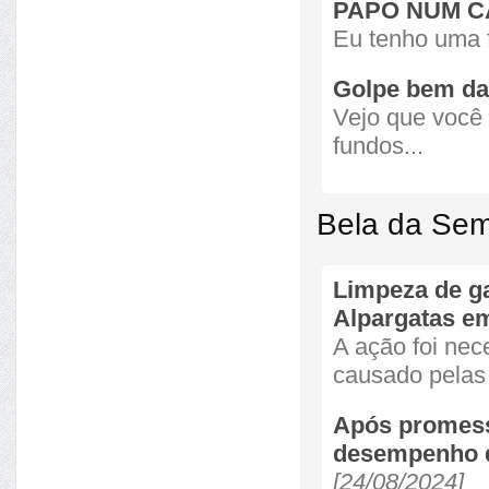
PAPO NUM 
Eu tenho uma fi
Golpe bem d
Vejo que você
fundos...
Bela da Se
Limpeza de ga
Alpargatas em
A ação foi nec
causado pelas 
Após promess
desempenho da
[24/08/2024]