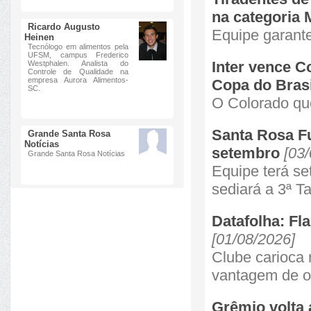
na categoria 
Ricardo Augusto
Equipe garante
Heinen
Tecnólogo em alimentos pela
UFSM, campus Frederico
Inter vence C
Westphalen. Analista do
Controle de Qualidade na
empresa Aurora Alimentos-
Copa do Brasi
SC.
O Colorado qu
Santa Rosa Fu
Grande Santa Rosa
Notícias
setembro
[03/
Grande Santa Rosa Notícias
Equipe terá s
sediará a 3ª T
Datafolha: Fl
[01/08/2026]
Clube carioca 
vantagem de oi
Grêmio volta 