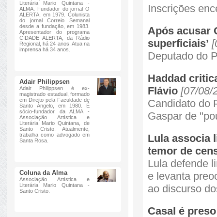
Literária Mario Quintana -
Inscrições enc
ALMA. Fundador do jornal O
ALERTA, em 1979. Colunista
do jornal Correio Semanal
desde a fundação, em 1983.
Após acusar 
Apresentador do programa
CIDADE ALERTA, da Rádio
superficiais’
[
Regional, há 24 anos. Atua na
imprensa há 34 anos.
Deputado do P
Haddad critic
Adair Philippsen
Flávio
[07/08/
Adair Philippsen é ex-
magistrado estadual, formado
em Direito pela Faculdade de
Candidato do 
Santo Ângelo, em 1980. É
sócio-fundador da ALMA -
Gaspar de "pou
Associação Artística e
Literária Mario Quintana, de
Santo Cristo. Atualmente,
trabalha como advogado em
Lula associa 
Santa Rosa.
temor de cens
Lula defende l
Coluna da Alma
e levanta pre
Associação Artística e
Literária Mario Quintana -
ao discurso do
Santo Cristo.
Casal é pres