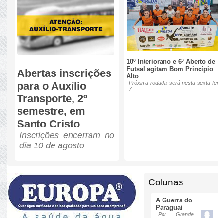
10º Interiorano e 6º Aberto de
Futsal agitam Bom Princípio
Abertas inscrições
Alto
para o Auxílio
Próxima rodada será nesta sexta-fei
7
Transporte, 2º
semestre, em
Santo Cristo
Inscrições encerram no
dia 10 de agosto
Colunas
A Guerra do
Paraguai
Por Grande