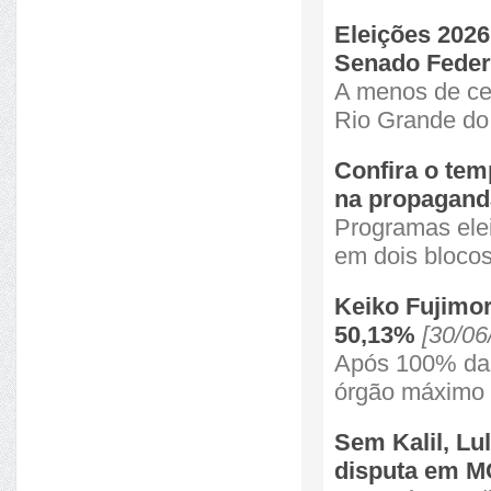
Eleições 2026
Senado Feder
A menos de cem
Rio Grande do
Confira o tem
na propaganda
Programas elei
em dois blocos
Keiko Fujimori
50,13%
[30/06
Após 100% das 
órgão máximo e
Sem Kalil, Lu
disputa em 