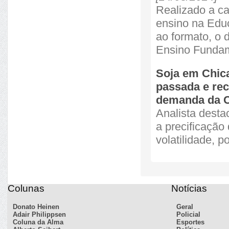
Realizado a ca
ensino na Educ
ao formato, o 
Ensino Funda
Soja em Chic
passada e rec
demanda da 
Analista desta
a precificação
volatilidade, p
Colunas
Notícias
Donato Heinen
Geral
Adair Philippsen
Policial
Coluna da Alma
Esportes